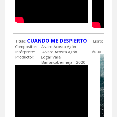
CUANDO ME DESPIERTO
Título:
Libro:
ESTE E
YO CON
Compositor: Alvaro Acosta Agón
Autor: Alvaro
Intérprete: Alvaro Acosta Agón
Productor: Edgar Valle
Barrancabermeja - 2020