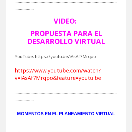
....................................................................................................................
......................
VIDEO:
PROPUESTA PARA EL
DESARROLLO VIRTUAL
YouTube: https://youtu.be/iAsAf7Mrqpo
https://www.youtube.com/watch?
v=iAsAf7Mrqpo&feature=youtu.be
....................................................................................................................
......................
MOMENTOS EN EL PLANEAMIENTO VIRTUAL