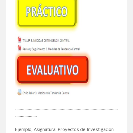
....................................................................................................................
.........................
Ejemplo, Asignatura: Proyectos de Investigación