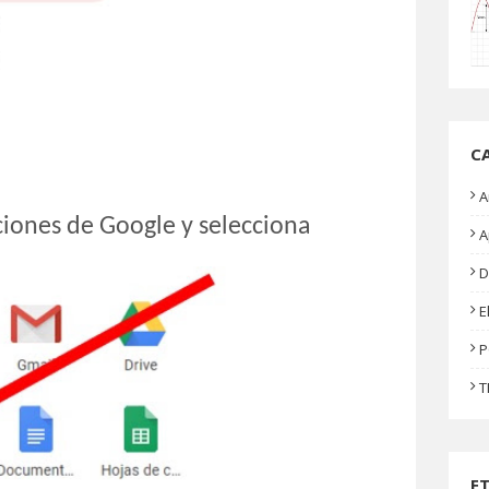
C
A
iones de Google y selecciona
A
D
E
P
T
E