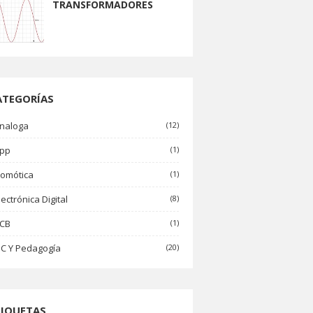
TRANSFORMADORES
ATEGORÍAS
naloga
(12)
pp
(1)
omótica
(1)
lectrónica Digital
(8)
CB
(1)
IC Y Pedagogía
(20)
TIQUETAS