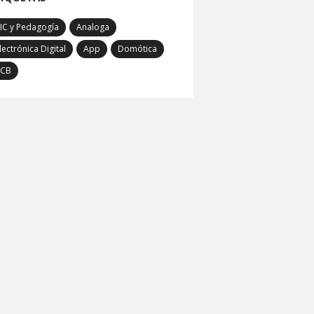
IC y Pedagogía
Analoga
lectrónica Digital
App
Domótica
PCB