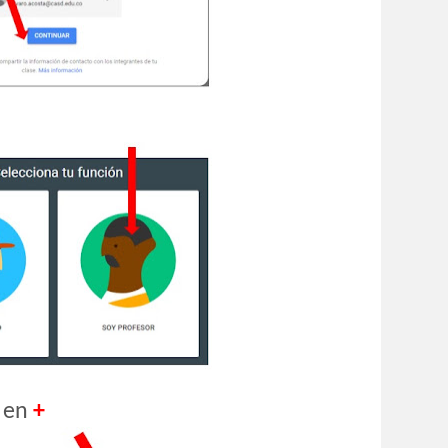
c en
+