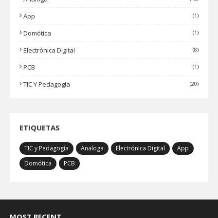
App
(1)
Domótica
(1)
Electrónica Digital
(8)
PCB
(1)
TIC Y Pedagogía
(20)
ETIQUETAS
TIC y Pedagogía
Analoga
Electrónica Digital
App
Domótica
PCB
MOST RECENT