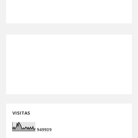
VISITAS
9
4
9
9
3
9